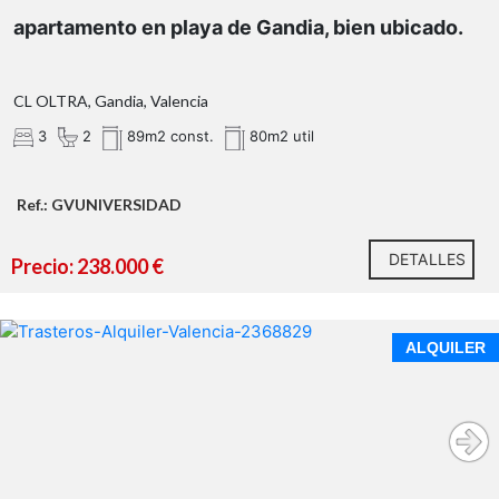
Zonas comunes e instalaciones:
apartamento en playa de Gandia, bien ubicado.
CL OLTRA, Gandia, Valencia
3
2
89m2 const.
80m2 util
Ref.: GVUNIVERSIDAD
Extra incluido:
DETALLES
Precio: 238.000 €
Calidades excelentes:
Climalite
ALQUILER
Distribución funcional:
Espacios amplios y luminosos: