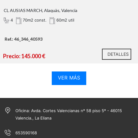
CL AUSIAS MARCH, Alaquàs, Valencia
4
70m2 const.
60m2 util
Ref.: 46_346_40593
DETALLES
Precio: 145.000 €
VER MÁS
Oficina: Avda. Cortes Valencianas nº 58 piso 5º - 46015
Valencia., La Eliana
653590168