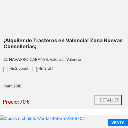
orientación
Este
¡Alquiler de Trasteros en Valencia! Zona Nuevas
Consellerias¡
CL NAVARRO CABANES, Valencia, Valencia
4m2 const.
4m2 util
Ref.: 2585
** Superficie catastral.
2585
DETALLES
96
Precio: 70 €
110 17 50
Calixto III nº 34
www.antoniojserra.com
VENTA