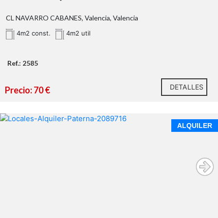
CL NAVARRO CABANES, Valencia, Valencia
4m2 const.
4m2 util
Ref.: 2585
** Superficie catastral.
2585
DETALLES
96
Precio: 70 €
110 17 50
Calixto III nº 34
www.antoniojserra.com
ALQUILER