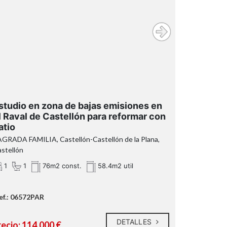
studio en zona de bajas emisiones en
l Raval de Castellón para reformar con
atio
GRADA FAMILIA, Castellón-Castellón de la Plana,
stellón
1
1
76m2 const.
58.4m2 util
Agencia Registrada con el número 1.399 en
el Registro Obligatorio de Agentes
ef.: 06572PAR
Inmobiliarios de la Comunidad Valenciana.
Puede consultar en la web de la GVA.
DETALLES
recio: 114.000 €