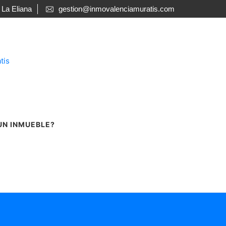
 La Eliana
gestion@inmovalenciamuratis.com
UN INMUEBLE?