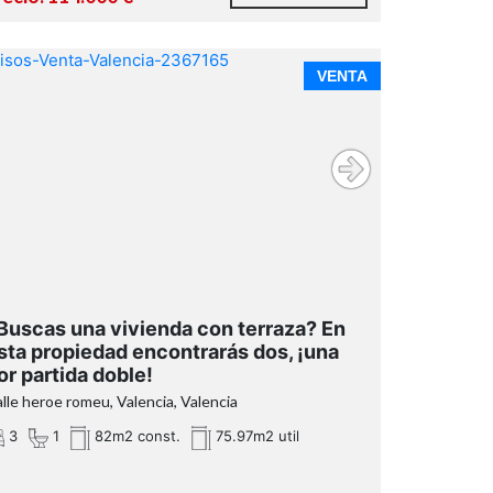
Gastos e impuestos no incluidos en el precio.
VENTA
Gastos de notaría y
Registro de la Propiedad:
Buscas una vivienda con terraza? En
sta propiedad encontrarás dos, ¡una
Si se precisa hipoteca,
or partida doble!
lle heroe romeu, Valencia, Valencia
3
1
82m2 const.
75.97m2 util