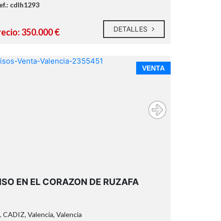
ef.: cdlh1293
DETALLES
recio: 350.000 €
VENTA
Descubra esta magnífica oportunidad de
adquirir un piso situado en una de las zonas
ISO EN EL CORAZON DE RUZAFA
más vibrantes y demandadas de Valencia:
L'Eixample - Russafa. Este encantador
inmueble, que forma parte de un edificio
 CADIZ, Valencia, Valencia
histórico con fecha de construcción en 1927,