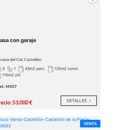
asa con garaje
cena del Cid, Castellón
4
1
43m2 parc.
132m2 const.
115m2 util
ef.: M037
DETALLES
ecio: 53.000 €
VENTA