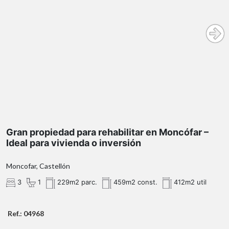
450 m² construidos
229 m²
gran potencial para
una promoción de viviendas adosadas
La demanda de
viviendas en Moncofa sigue en crecimiento
Espacio y versatilidad para múltiples
proyectos
dos plantas prácticamente diáfanas
Contáctanos para más información o para concertar
una visita.
Gran propiedad para rehabilitar en Moncófar –
Ideal para vivienda o inversión
Ubicación céntrica con gran potencial
Moncofar, Castellón
3
1
229m2 parc.
459m2 const.
412m2 util
reformar y revender
Ref.: 04968
o alquilar