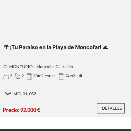
🌴 ¡Tu Paraíso en la Playa de Moncofar! 🌊
CL MONTURIOL, Moncofar, Castellón
3
2
83m2 const.
74m2 util
Ref.: MO_01_052
DETALLES
Precio: 92.000 €