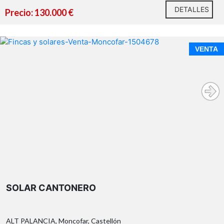
Para rehabilitar a tu gusto
DETALLES
Precio: 130.000 €
VENTA
No se muestran
fotos del interior, pero está disponible para visitas.
muchos metros
invertir y rentabilizar
Contacta con
nosotros para más información o para agendar una
visita.
SOLAR CANTONERO
ALT PALANCIA, Moncofar, Castellón