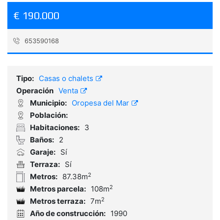
€ 190.000
653590168
Referencia:
AD008
Tipo:
Casas o chalets
Operación
Venta
Municipio:
Oropesa del Mar
Población:
Habitaciones:
3
Baños:
2
Garaje:
Sí
Terraza:
Sí
2
Metros:
87.38m
2
Metros parcela:
108m
2
Metros terraza:
7m
Año de construcción:
1990