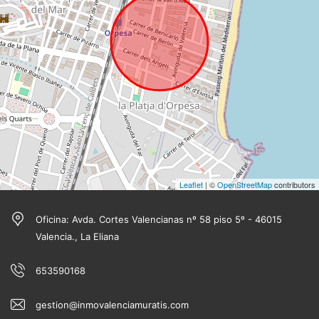
Leaflet
| ©
OpenStreetMap
contributors
Oficina: Avda. Cortes Valencianas nº 58 piso 5º - 46015
Valencia., La Eliana
653590168
gestion@inmovalenciamuratis.com